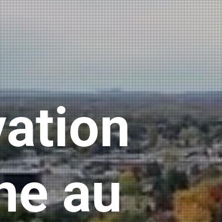
vation
ne au