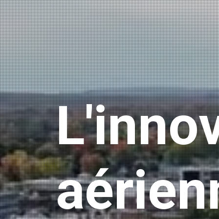
L'inno
aérien