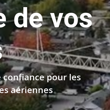
e de vos
s
 confiance pour les
ies aériennes