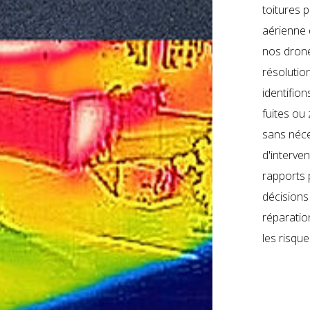
toitures 
aérienne 
nos dron
résolutio
identifio
fuites ou 
sans néce
d'interve
rapports 
décisions 
réparatio
les risque