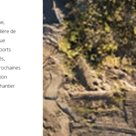
ne,
lière de
vue
ports
és,
prochaines
tion
chantier